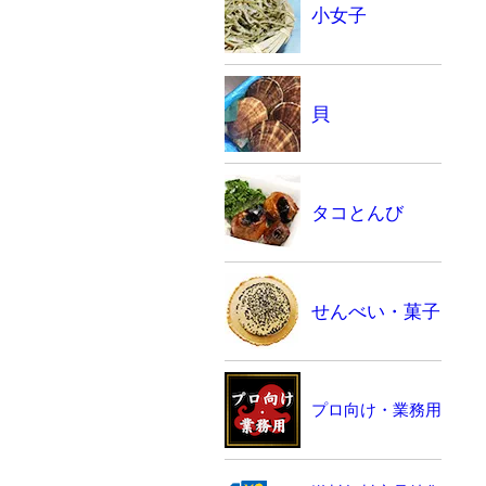
小女子
貝
タコとんび
せんべい・菓子
プロ向け・業務用