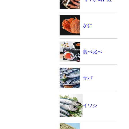
かに
食べ比べ
サバ
イワシ