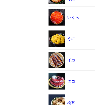
いくら
うに
イカ
タコ
松茸