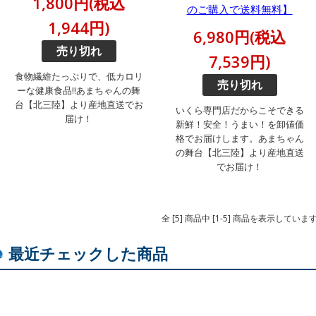
1,800円(税込
のご購入で送料無料】
1,944円)
6,980円(税込
売り切れ
7,539円)
食物繊維たっぷりで、低カロリ
売り切れ
ーな健康食品!!あまちゃんの舞
台【北三陸】より産地直送でお
いくら専門店だからこそできる
届け！
新鮮！安全！うまい！を卸値価
格でお届けします。あまちゃん
の舞台【北三陸】より産地直送
でお届け！
全 [5] 商品中 [1-5] 商品を表示していま
最近チェックした商品