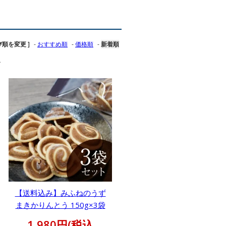
び順を変更 ]
-
おすすめ順
-
価格順
-
新着順
す
【送料込み】みふねのうず
まきかりんとう 150g×3袋
1,980円(税込