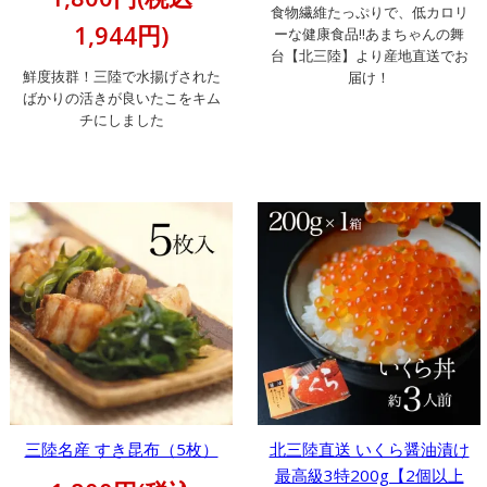
食物繊維たっぷりで、低カロリ
1,944円)
ーな健康食品!!あまちゃんの舞
台【北三陸】より産地直送でお
鮮度抜群！三陸で水揚げされた
届け！
ばかりの活きが良いたこをキム
チにしました
三陸名産 すき昆布（5枚）
北三陸直送 いくら醤油漬け
最高級3特200g【2個以上