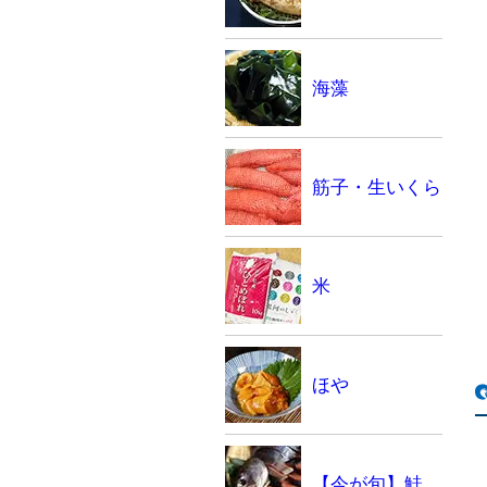
海藻
筋子・生いくら
米
ほや
【今が旬】鮭