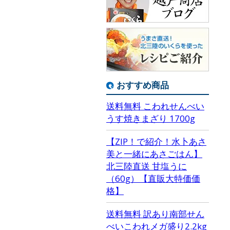
おすすめ商品
送料無料 こわれせんべい
うす焼きまざり 1700g
【ZIP！で紹介！水卜あさ
美と一緒にあさごはん】
北三陸直送 甘塩うに
（60g）【直販大特価価
格】
送料無料 訳あり南部せん
べいこわれメガ盛り2.2kg