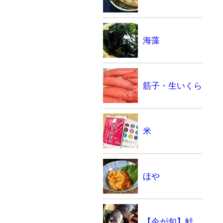
海藻
筋子・生いくら
米
ほや
【今が旬】鮭