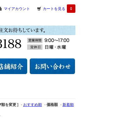
マイアカウント
カートを見る
0
び順を変更 ]
-
おすすめ順
-
価格順
-
新着順
す