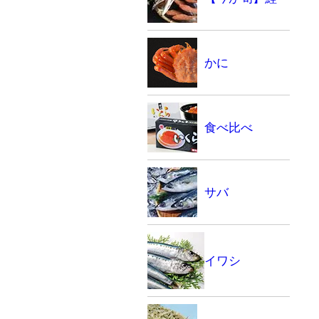
かに
食べ比べ
サバ
イワシ