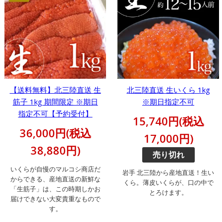
【送料無料】北三陸直送 生
北三陸直送 生いくら 1kg
筋子 1kg 期間限定 ※期日
※期日指定不可
指定不可【予約受付】
15,740円(税込
36,000円(税込
17,000円)
38,880円)
売り切れ
いくらが自慢のマルコシ商店だ
岩手 北三陸から産地直送！生い
からできる、産地直送の新鮮な
くら。薄皮いくらが、口の中で
「生筋子」は、この時期しかお
とろけます。
届けできない大変貴重なもので
す。