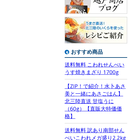
おすすめ商品
送料無料 こわれせんべい
うす焼きまざり 1700g
【ZIP！で紹介！水卜あさ
美と一緒にあさごはん】
北三陸直送 甘塩うに
（60g）【直販大特価価
格】
送料無料 訳あり南部せん
べいこわれメガ盛り2.2kg