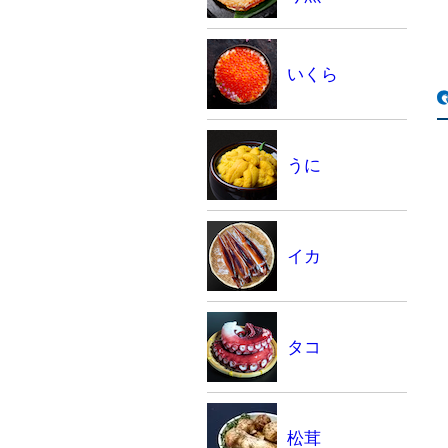
いくら
うに
イカ
タコ
松茸