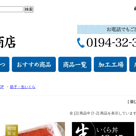
OP
>
筋子・生いくら
[ 並
全 [2] 商品中 [1-2] 商品を表示していま