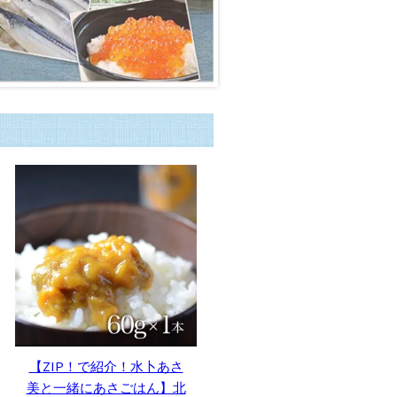
【ZIP！で紹介！水卜あさ
美と一緒にあさごはん】北