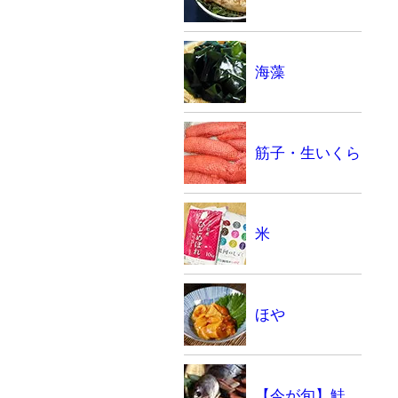
海藻
筋子・生いくら
米
ほや
【今が旬】鮭