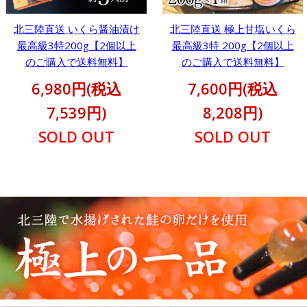
北三陸直送 いくら醤油漬け
北三陸直送 極上甘塩いくら
最高級3特200g【2個以上
最高級3特 200g【2個以上
のご購入で送料無料】
のご購入で送料無料】
6,980円(税込
7,600円(税込
7,539円)
8,208円)
SOLD OUT
SOLD OUT