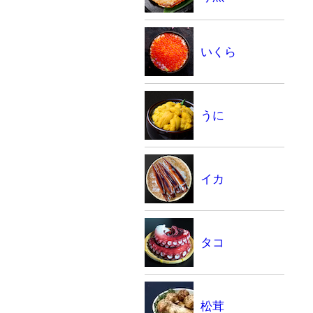
いくら
うに
イカ
タコ
松茸