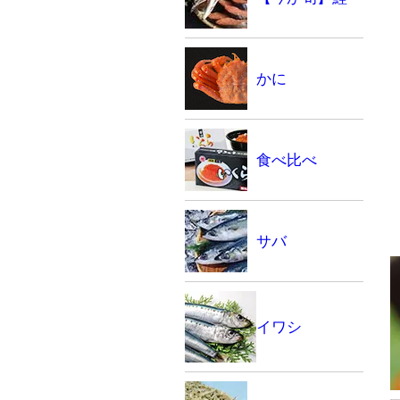
かに
食べ比べ
サバ
イワシ