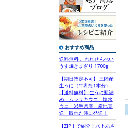
おすすめ商品
送料無料 こわれせんべい
うす焼きまざり 1700g
【期日指定不可】 三陸産
生うに（牛乳瓶1本分）
【送料無料】 生うに瓶詰
め ムラサキウニ 塩水
ウニ 岩手県産 産地直
送 取れた時に発送！
【ZIP！で紹介！水卜あさ