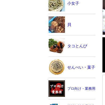
小女子
貝
タコとんび
せんべい・菓子
プロ向け・業務用