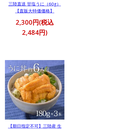
三陸直送 甘塩うに（60g）
【直販大特価価格】
2,300円(税込
2,484円)
【期日指定不可】三陸産 生