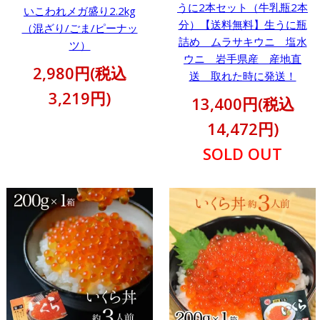
うに2本セット（牛乳瓶2本
いこわれメガ盛り2.2kg
分）【送料無料】生うに瓶
（混ざり/ごま/ピーナッ
詰め ムラサキウニ 塩水
ツ）
ウニ 岩手県産 産地直
2,980円(税込
送 取れた時に発送！
3,219円)
13,400円(税込
14,472円)
SOLD OUT