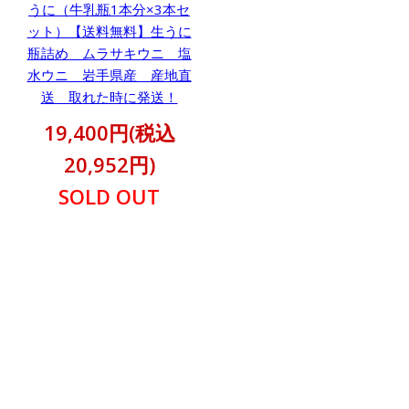
うに（牛乳瓶1本分×3本セ
ット）【送料無料】生うに
瓶詰め ムラサキウニ 塩
水ウニ 岩手県産 産地直
送 取れた時に発送！
19,400円(税込
20,952円)
SOLD OUT