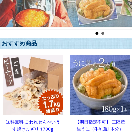
おすすめ商品
送料無料 こわれせんべいう
【期日指定不可】 三陸産
す焼きまざり 1700g
生うに（牛乳瓶1本分）