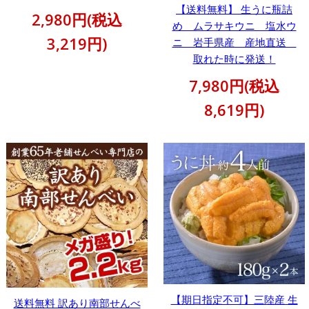
【送料無料】 生うに瓶詰
2,980円(税込
め ムラサキウニ 塩水ウ
3,219円)
ニ 岩手県産 産地直送
取れた時に発送！
7,980円(税込
8,619円)
【期日指定不可】三陸産 生
送料無料 訳あり南部せんべ