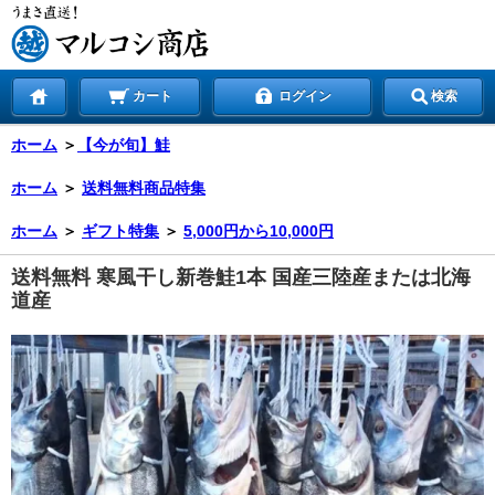
カート
ログイン
検索
ホーム
＞
【今が旬】鮭
ホーム
＞
送料無料商品特集
ホーム
＞
ギフト特集
＞
5,000円から10,000円
送料無料 寒風干し新巻鮭1本 国産三陸産または北海
道産