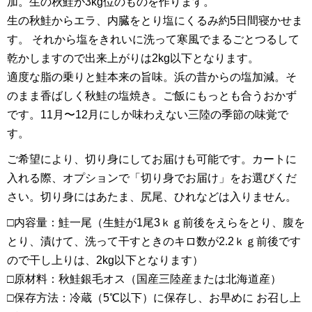
加。生の秋鮭が3kg位のものを作ります。
生の秋鮭からエラ、内臓をとり塩にくるみ約5日間寝かせま
す。 それから塩をきれいに洗って寒風でまるごとつるして
乾かしますので出来上がりは2kg以下となります。
適度な脂の乗りと鮭本来の旨味。浜の昔からの塩加減。そ
のまま香ばしく秋鮭の塩焼き。ご飯にもっとも合うおかず
です。11月〜12月にしか味わえない三陸の季節の味覚で
す。
ご希望により、切り身にしてお届けも可能です。カートに
入れる際、オプションで「切り身でお届け」をお選びくだ
さい。切り身にはあたま、尻尾、ひれなどは入りません。
□内容量：鮭一尾（生鮭が1尾3ｋｇ前後をえらをとり、腹を
とり、漬けて、洗って干すときのキロ数が2.2ｋｇ前後です
ので干し上りは、2kg以下となります）
□原材料：秋鮭銀毛オス（国産三陸産または北海道産）
□保存方法：冷蔵（5℃以下）に保存し、お早めに お召し上