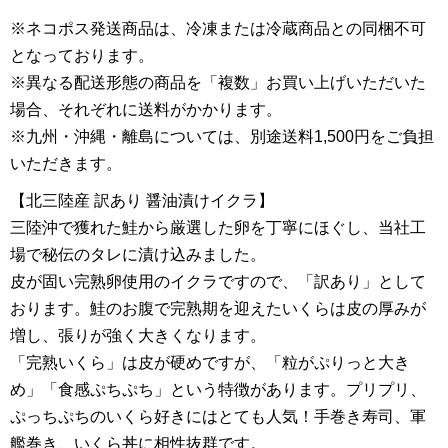
※ネコポス発送商品は、冷凍または冷蔵商品との同梱不可
となっております。
※異なる配送形態の商品を「複数」お買い上げいただいた
場合、それぞれに送料がかかります。
※九州・沖縄・離島については、別途送料1,500円をご負担
いただきます。
【北三陸産 訳あり 醤油漬けイクラ】
三陸沖で獲れた鮭から厳選した卵を丁寧にほぐし、当社工
場で秘伝のタレに漬け込みました。
皮が固い完熟卵使用のイクラですので、「訳あり」として
おります。鮭のお腹で完熟期を迎えたいくらは皮の厚みが
増し、張りが強く大きくなります。
「完熟いくら」は皮が硬めですが、「粒がぷりっと大き
め」「食感ぷちぷち」という特徴があります。プリプリ、
ぷっちぷちのいくら好きにはとても人気！手巻き寿司、軍
艦巻き、いくら丼に相性抜群です。