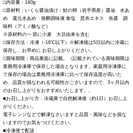
□内容量：160g
□原材料：いくら醤油漬け：鮭の卵（岩手県産）醤油 水あ
め 還元水あめ 発酵調味液 食塩 昆布エキス 魚醤 調
味料（アミノ酸など）
※原材料の一 部に小麦 大豆由来を含む
□保存方法：冷凍（-18℃以下）※解凍後は5日以内に冷蔵に
保存し、お早めに お召し上がりください。
□賞味期限：商品裏面に記載。（記載されている賞味期限は
業務用冷凍庫で保存した場合となります。家庭用冷凍庫に
て保存の場合は業務用冷凍庫に比べて保存温度が高いた
め、品質が損なわれる可能性がございますので、3ヶ月以内
のお召し上がりをおすすめいたします。。
■お召し上がり方：冷蔵庫で自然解凍後（約1日）お召し上
がりください。
電子レンジなどで解凍なさいますと品質・風味などを損な
いますのでお気をつけください。
■冷凍便で配送