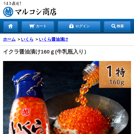
カート
ログイン
検索
ホーム
＞
いくら
＞
いくら醤油漬け
イクラ醤油漬け160ｇ(牛乳瓶入り）