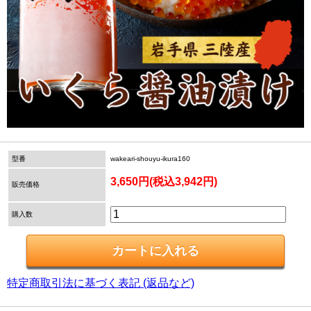
型番
wakeari-shouyu-ikura160
3,650円(税込3,942円)
販売価格
購入数
特定商取引法に基づく表記 (返品など)