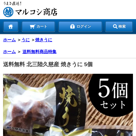
カート
ログイン
検索
ホーム
＞
うに
＞
焼きうに
ホーム
＞
送料無料商品特集
送料無料 北三陸久慈産 焼きうに 5個