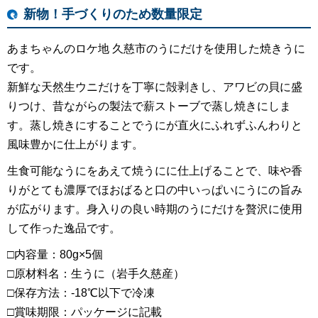
新物！手づくりのため数量限定
あまちゃんのロケ地 久慈市のうにだけを使用した焼きうに
です。
新鮮な天然生ウニだけを丁寧に殻剥きし、アワビの貝に盛
りつけ、昔ながらの製法で薪ストーブで蒸し焼きにしま
す。蒸し焼きにすることでうにが直火にふれずふんわりと
風味豊かに仕上がります。
生食可能なうにをあえて焼うにに仕上げることで、味や香
りがとても濃厚でほおばると口の中いっぱいにうにの旨み
が広がります。身入りの良い時期のうにだけを贅沢に使用
して作った逸品です。
□内容量：80g×5個
□原材料名：生うに（岩手久慈産）
□保存方法：-18℃以下で冷凍
□賞味期限：パッケージに記載