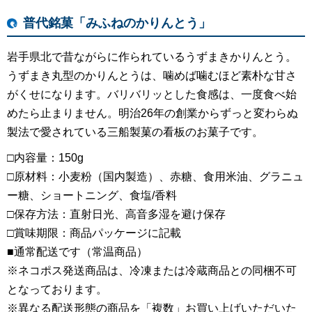
普代銘菓「みふねのかりんとう」
岩手県北で昔ながらに作られているうずまきかりんとう。
うずまき丸型のかりんとうは、噛めば噛むほど素朴な甘さ
がくせになります。バリバリッとした食感は、一度食べ始
めたら止まりません。明治26年の創業からずっと変わらぬ
製法で愛されている三船製菓の看板のお菓子です。
□内容量：150g
□原材料：小麦粉（国内製造）、赤糖、食用米油、グラニュ
ー糖、ショートニング、食塩/香料
□保存方法：直射日光、高音多湿を避け保存
□賞味期限：商品パッケージに記載
■通常配送です（常温商品）
※ネコポス発送商品は、冷凍または冷蔵商品との同梱不可
となっております。
※異なる配送形態の商品を「複数」お買い上げいただいた