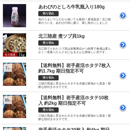
あわびのとしろ牛乳瓶入り180g
売り切れ
旬のうまいウニだから焼いても格別！産地直送！北三陸
産のうにを、あわびの殻に盛り、蒸し焼きにしました
北三陸産 煮ツブ貝1kg
売り切れ
北三陸でとれたツブ貝は栄養満点かつ肉厚で食感は柔ら
かく一度食べたらクセになるそんな美味しい貝です。
【送料無料】岩手産活ホタテ7枚入
約1.7kg 期日指定不可
売り切れ
三陸の荒波に育まれたホタテを水揚げ産地から直送！新
鮮な殻付きホタテです。
【送料無料】岩手産活ホタテ10枚
入 約2kg 期日指定不可
売り切れ
三陸の荒波に育まれたホタテを水揚げ産地から直送！新
鮮な殻付きホタテです。
岩手産活ホタテ20枚入 約4kg 期日