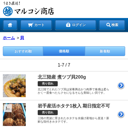
カート
ログイン
検索
ホーム
＞
貝
おすすめ順
価格順
新着順
1-7 / 7
北三陸産 煮ツブ貝200g
売り切れ
北三陸でとれたツブ貝は栄養満点かつ肉厚で食感は柔ら
かく一度食べたらクセになるそんな美味しい貝です。
岩手産活ホタテ1枚入 期日指定不可
売り切れ
三陸の荒波に育まれたホタテを水揚げ産地から直送！新
鮮な殻付きホタテです。