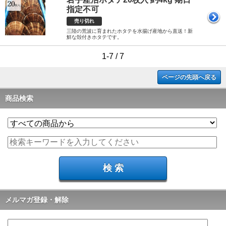
指定不可
売り切れ
三陸の荒波に育まれたホタテを水揚げ産地から直送！新
鮮な殻付きホタテです。
1-7 / 7
ページの先頭へ戻る
商品検索
メルマガ登録・解除